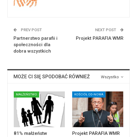
PREV POST
NEXT POST
Partnerstwo parafii i
Projekt PARAFIA WMR
społeczności dla
dobra wszystkich
MOŻE CI SIĘ SPODOBAĆ RÓWNIEŻ
Wszystko
MAŁŻEŃSTWO
KOŚCIÓŁ OD-NOWA
81% małżeństw
Projekt PARAFIA WMR