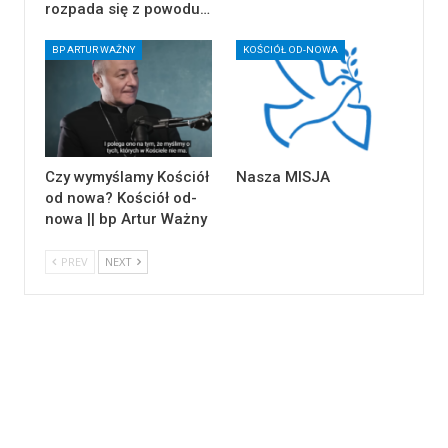
rozpada się z powodu…
BP ARTUR WAŻNY
KOŚCIÓŁ OD-NOWA
Czy wymyślamy Kościół
Nasza MISJA
od nowa? Kościół od-
nowa || bp Artur Ważny
PREV
NEXT