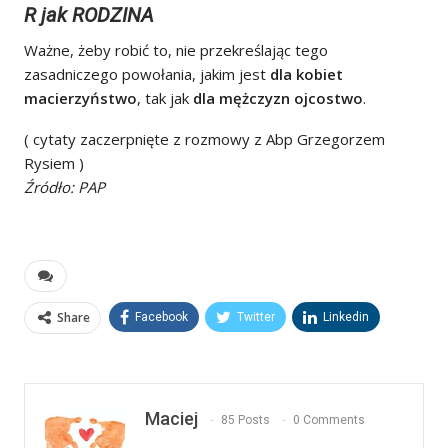
R jak RODZINA
Ważne, żeby robić to, nie przekreślając tego
zasadniczego powołania, jakim jest
dla kobiet
macierzyństwo
, tak jak
dla mężczyzn ojcostwo
.
( cytaty zaczerpnięte z rozmowy z Abp Grzegorzem
Rysiem )
Źródło: PAP
Share
Facebook
Twitter
Linkedin
Maciej
85 Posts
0 Comments