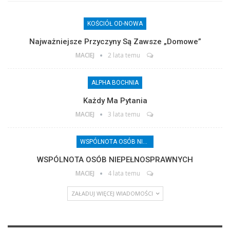
KOŚCIÓŁ OD-NOWA
Najważniejsze Przyczyny Są Zawsze „domowe”
MACIEJ
2 lata temu
ALPHA BOCHNIA
Każdy Ma Pytania
MACIEJ
3 lata temu
WSPÓLNOTA OSÓB NIEPEŁNOSPRAWNYCH
WSPÓLNOTA OSÓB NIEPEŁNOSPRAWNYCH
MACIEJ
4 lata temu
ZAŁADUJ WIĘCEJ WIADOMOŚCI