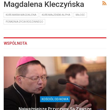
Magdalena Kleczyńska
KURS MARIA MAGDALENA
KURS MAŁŻEŃSKI ALPHA
MIŁOŚĆ
PORADNIA ŻYCIA RODZINNEGO
WSPÓLNOTA
KOŚCIÓŁ OD-NOWA
Najważniejsze Przyczyny Są Zawsze