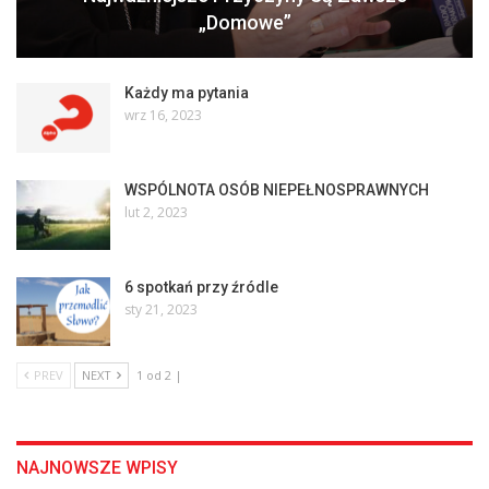
„domowe”
Każdy ma pytania
wrz 16, 2023
WSPÓLNOTA OSÓB NIEPEŁNOSPRAWNYCH
lut 2, 2023
6 spotkań przy źródle
sty 21, 2023
PREV
NEXT
1 od 2 |
NAJNOWSZE WPISY