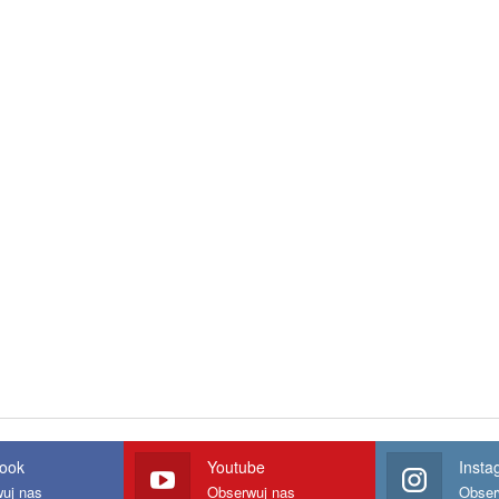
ook
Youtube
Insta
uj nas
Obserwuj nas
Obser