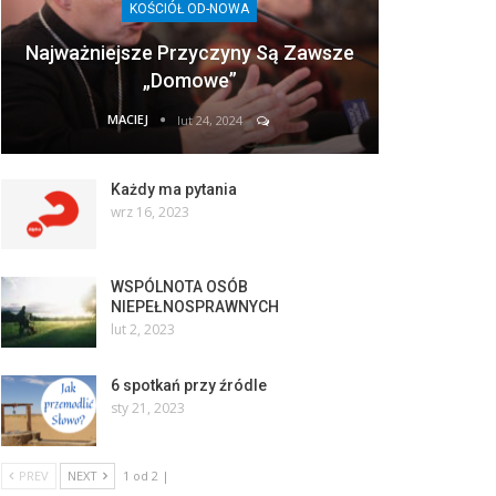
KOŚCIÓŁ OD-NOWA
Najważniejsze Przyczyny Są Zawsze
„domowe”
MACIEJ
lut 24, 2024
Każdy ma pytania
wrz 16, 2023
WSPÓLNOTA OSÓB
NIEPEŁNOSPRAWNYCH
lut 2, 2023
6 spotkań przy źródle
sty 21, 2023
PREV
NEXT
1 od 2 |