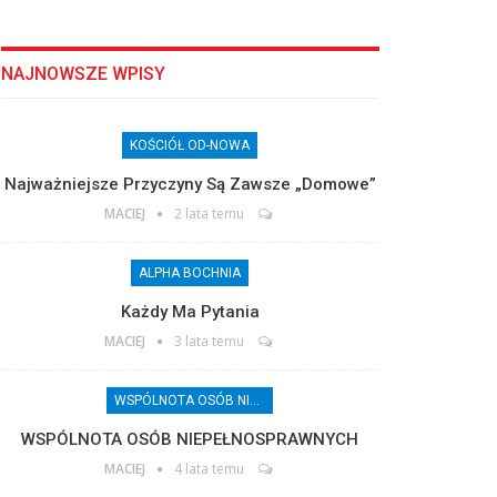
NAJNOWSZE WPISY
KOŚCIÓŁ OD-NOWA
Najważniejsze Przyczyny Są Zawsze „domowe”
MACIEJ
2 lata temu
ALPHA BOCHNIA
Każdy Ma Pytania
MACIEJ
3 lata temu
WSPÓLNOTA OSÓB NIEPEŁNOSPRAWNYCH
WSPÓLNOTA OSÓB NIEPEŁNOSPRAWNYCH
MACIEJ
4 lata temu