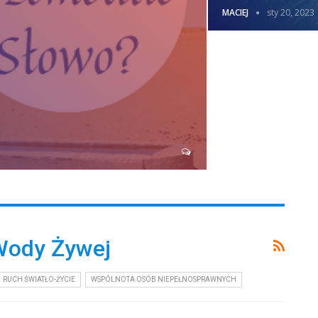
MACIEJ
sty 20, 2023
Wody Żywej
RUCH ŚWIATŁO-ŻYCIE
WSPÓLNOTA OSÓB NIEPEŁNOSPRAWNYCH