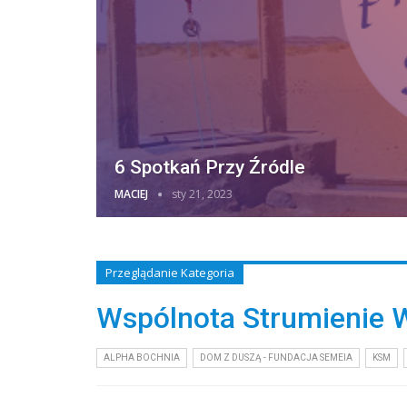
6 Spotkań Przy Źródle
MACIEJ
sty 21, 2023
Przeglądanie Kategoria
Wspólnota Strumienie 
ALPHA BOCHNIA
DOM Z DUSZĄ - FUNDACJA SEMEIA
KSM