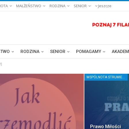
NOTA
MAŁŻEŃSTWO
RODZINA
SENIOR
Jeszcze
STWO
RODZINA
SENIOR
POMAGAMY
AKADEM
ej
WSPÓLNOTA STRUMIENIE WODY ŻYWEJ
Prawo Miłości