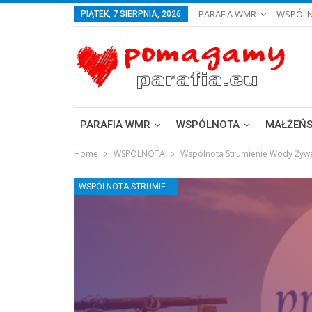
PARAFIA WMR
WSPÓL
PIĄTEK, 7 SIERPNIA, 2026
PARAFIA WMR
WSPÓLNOTA
MAŁŻEŃ
Home
WSPÓLNOTA
Wspólnota Strumienie Wody Żyw
WSPÓLNOTA STRUMIENIE WODY ŻYWEJ