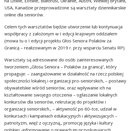
na Litwie, Łotwie, Białorusi, Ukrainie, Austrii, Wielkiej Brytanii,
USA, Kanadzie przeprowadzone są warsztaty dziennikarskie
online dla seniorów.
Celem tych warsztatów będzie utworzenie lub kontynuacja
współpracy z założonym w I edycji krajowym oddziałem
(mowa tu o I edycji projektu Głos Seniora Polaków za
Granicą – realizowanym w 2019 r. przy wsparciu Senatu RP).
Warsztaty są adresowane do osób zainteresowanych
tworzeniem „Głosu Seniora – Polaków za granicą”, który
propaguje: – zaangażowanie w działalność na rzecz polskiej
społeczności lokalnej i organizacji pro-seniorskich, – postawy
obywatelskie wśród seniorów, oraz wpływanie ich na
kształtowanie swojego otoczenia – ogłaszanie lokalnych
konkursów dla seniorów, rekrutację do projektów i
organizacji seniorskich., – aktywność po 60-tce, udział w
konkursach i kampaniach edukacyjnych i aktywizujacych –
patriotyzm, więź z ojczyzną,, promocję języka i kultury
polskiej -informowanie o prawach im przysługujących.