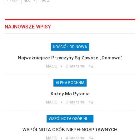
PREV
NEXT
1 od 2 |
NAJNOWSZE WPISY
KOŚCIÓŁ OD-NOWA
Najważniejsze Przyczyny Są Zawsze „domowe”
MACIEJ
2 lata temu
ALPHA BOCHNIA
Każdy Ma Pytania
MACIEJ
3 lata temu
WSPÓLNOTA OSÓB NIEPEŁNOSPRAWNYCH
WSPÓLNOTA OSÓB NIEPEŁNOSPRAWNYCH
MACIEJ
4 lata temu