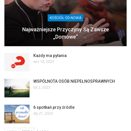
KOŚCIÓŁ OD-NOWA
Najważniejsze Przyczyny Są Zawsze
„domowe”
Każdy ma pytania
wrz 16, 2023
WSPÓLNOTA OSÓB NIEPEŁNOSPRAWNYCH
lut 2, 2023
6 spotkań przy źródle
sty 21, 2023