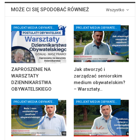
MOŻE CI SIĘ SPODOBAĆ RÓWNIEŻ
Wszystko
PROJEKT MEDIA OBYWATELSKIE
PROJEKT MEDIA OBYWATELSKIE
ZAPROSZENIE NA
Jak stworzyć i
WARSZTATY
zarządzać seniorskim
DZIENNIKARSTWA
medium obywatelskim?
OBYWATELSKIEGO
– Warsztaty…
PROJEKT MEDIA OBYWATELSKIE
PROJEKT MEDIA OBYWATELSKIE