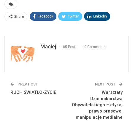
Share
Facebook
Twitter
Linkedin
Maciej
85 Posts
0 Comments
PREV POST
NEXT POST
RUCH ŚWIATŁO-ŻYCIE
Warsztaty
Dziennikarstwa
Obywatelskiego – etyka,
prawo prasowe,
manipulacje medialne